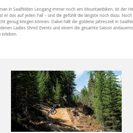
 man in Saalfelden Leogang immer noch am Mountainbiken. Ist der Herb
 er das auf jeden Fall – und die gefühlt die längste noch dazu. Noc
icht genug kriegen können. Dabei hält die goldene Jahreszeit in Saalfe
hiedenen Ladies Shred Events und einem die gesamte Saison andauern
 erleben.