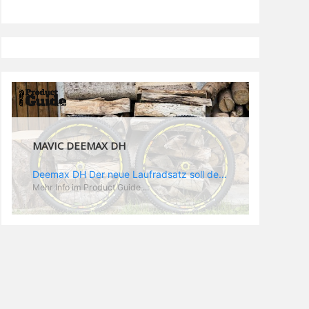
MAVIC DEEMAX PRO
Deemax Pro Schuh Vielleicht fragt ihr euch, was ein Schuh mit Deemax zu tun hat? Nun, hier spielt vor allem der Einsatzzweck eine Rolle: Deemax steht für Gravity pur und dafür ist auch der neue Schuh gedacht, der vor allem den Ideen von Downhill Legende Fabien Barel entspricht. Der Schuh soll ganz der Deemax Philosophie entsprechen: kompromisslose Funktion, effizient und hoher Komfort standen auf der Wunschliste von Fabien. Und das kam dabei heraus: - die neue „Energy Grip AM“ Sohle bietet maximale Stabilität und optimalen Grip auf dem Pedal. - die „Ergo Fit“ Innensohle soll super hohen Komfort bieten und optimal sitzen und zwar den ganzen Tag lang. - eine 3D-Mesch-Konstruktion soll den Fuß belüften und sowohl bei Sonne also auch unter kühlen Bedingungen für optimales Fußklima sorgen - die Assymetrische Konstruktion mit höherem Seitenteil innen soll den Knöchel optimal schützen - extra Schutz für die Zehen und die Fersen
Mehr Info im Product Guide ...