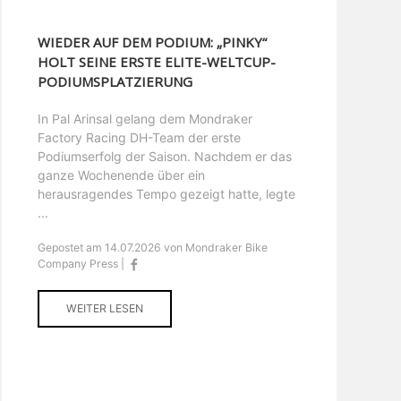
WIEDER AUF DEM PODIUM: „PINKY“
HOLT SEINE ERSTE ELITE-WELTCUP-
PODIUMSPLATZIERUNG
In Pal Arinsal gelang dem Mondraker
Factory Racing DH-Team der erste
Podiumserfolg der Saison. Nachdem er das
ganze Wochenende über ein
herausragendes Tempo gezeigt hatte, legte
...
Gepostet am 14.07.2026 von Mondraker Bike
Company Press |
WEITER LESEN